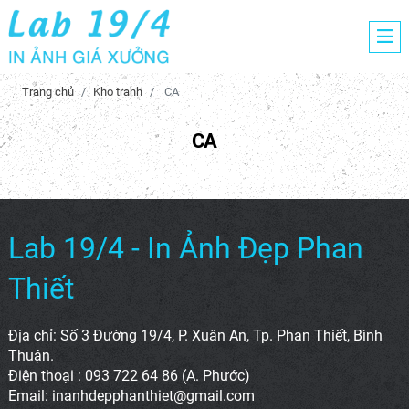
Trang chủ
Kho tranh
CA
CA
Lab 19/4 - In Ảnh Đẹp Phan
Thiết
Địa chỉ: Số 3 Đường 19/4, P. Xuân An, Tp. Phan Thiết, Bình
Thuận.
Điện thoại : 093 722 64 86 (A. Phước)
Email: inanhdepphanthiet@gmail.com